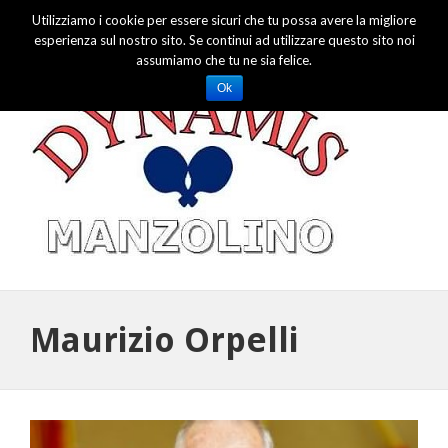
Utilizziamo i cookie per essere sicuri che tu possa avere la migliore
Dynamis Tennis Tavolo Manzolino
esperienza sul nostro sito. Se continui ad utilizzare questo sito noi
assumiamo che tu ne sia felice.
Ok
Maurizio Orpelli