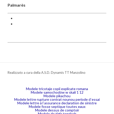
Palmarès
Realizzato a cura della A.S.D. Dynamis TT Manzolino
Modele tricotaje copii explicate romana
Modele samochodów w skali 1 12
Modele pikachou
Modele lettre rupture contrat nounou periode d`essai
Modele lettre à l`assurance declaration de sinistre
Modele fosse septique toutes eaux
Modele dessus de comptoir
Modele de tigla tondach