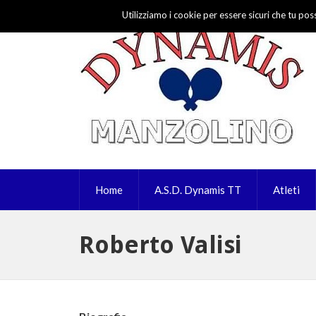
Utilizziamo i cookie per essere sicuri che tu pos
Home
A.S.D. Dynamis TT
Atleti
Roberto Valisi