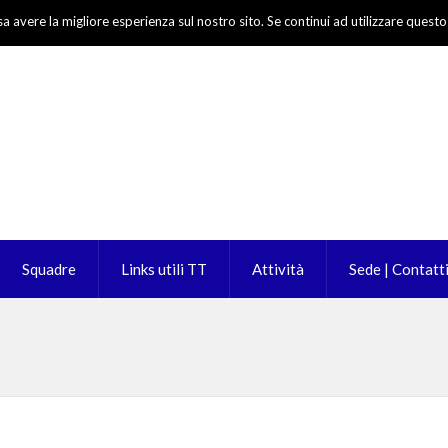
sa avere la migliore esperienza sul nostro sito. Se continui ad utilizzare questo
Squadre
Links utili TT
Attività
Sede | Contatt